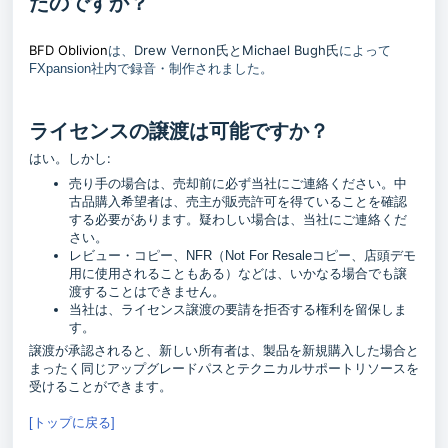
たのですか？
BFD Oblivion
Drew Vernon氏とMichael Bugh氏
は、
によって
FXpansion社内で録音・制作されました。
ライセンスの譲渡は可能ですか？
はい。しかし:
売り手の場合は、売却前に必ず当社にご連絡ください。中
古品購入希望者は、売主が販売許可を得ていることを確認
する必要があります。疑わしい場合は、当社にご連絡くだ
さい。
レビュー・コピー、NFR（Not For Resaleコピー、店頭デモ
用に使用されることもある）などは、いかなる場合でも譲
渡することはできません。
当社は、ライセンス譲渡の要請を拒否する権利を留保しま
す。
譲渡が承認されると、新しい所有者は、製品を新規購入した場合と
まったく同じアップグレードパスとテクニカルサポートリソースを
受けることができます。
[トップに戻る]