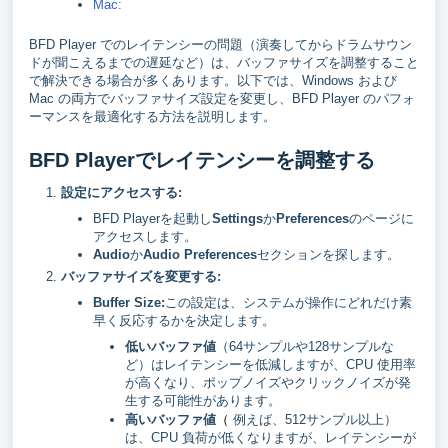
Mac:
BFD Player でのレイテンシーの問題（演奏してからドラムサウン
ドが聞こえるまでの遅延など）は、バッファサイズを調整すること
で解決できる場合が多くあります。以下では、Windows および
Mac の両方でバッファサイズ設定を変更し、BFD Player のパフォ
ーマンスを最適化する方法を説明します。
BFD Playerでレイテンシーを調整す
る
設定にアクセスする:
BFD Playerを起動し
Settings
か
Preferences
のページに
アクセスします。
Audio
か
Audio Preferences
セクションを探します。
バッファサイズを変更する:
Buffer Size:
この設定は、システムが操作にどれだけ素
早く反応するかを決定します。
低いバッファ値
（64サンプルや128サンプルな
ど）はレイテンシーを低減しますが、CPU 使用率
が高くなり、ポップノイズやクリックノイズが発
生する可能性があります。
（
高いバッファ値
例えば、512サンプル以上）
は、CPU 負荷が低くなりますが、レイテンシーが