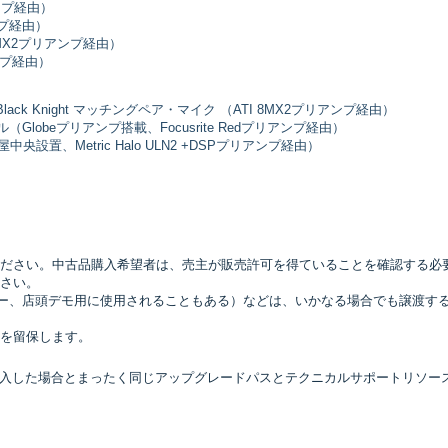
リアンプ経由）
アンプ経由）
ATI 8MX2プリアンプ経由）
リアンプ経由）
esign Black Knight マッチングペア・マイク （ATI 8MX2プリアンプ経由）
性カプセル（Globeプリアンプ搭載、Focusrite Redプリアンプ経由）
屋中央設置、Metric Halo ULN2 +DSPプリアンプ経由）
ださい。中古品購入希望者は、売主が販売許可を得ていることを確認する必
さい。
aleコピー、店頭デモ用に使用されることもある）などは、いかなる場合でも譲渡す
を留保します。
入した場合とまったく同じアップグレードパスとテクニカルサポートリソー