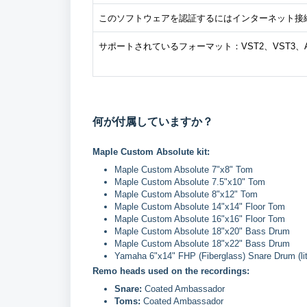
このソフトウェアを認証するにはインターネット接
サポートされているフォーマット：VST2、VST3、
何が付属していますか？
Maple Custom Absolute kit:
Maple Custom Absolute 7"x8" Tom
Maple Custom Absolute 7.5"x10" Tom
Maple Custom Absolute 8"x12" Tom
Maple Custom Absolute 14"x14" Floor Tom
Maple Custom Absolute 16"x16" Floor Tom
Maple Custom Absolute 18"x20" Bass Drum
Maple Custom Absolute 18"x22" Bass Drum
Yamaha 6"x14" FHP (Fiberglass) Snare Drum (lit
Remo heads used on the recordings:
Snare:
Coated Ambassador
Toms:
Coated Ambassador