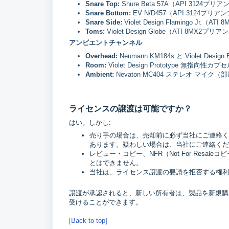
Snare Top:
Shure Beta 57A（API 3124プ
Snare Bottom:
EV N/D457（API 3124プリ
Snare Side:
Violet Design Flamingo Jr.（
Toms:
Violet Design Globe（ATI 8MX2プ
アンビエントチャンネル
Overhead:
Neumann KM184s と Violet D
Room:
Violet Design Prototype 無指向
Ambient:
Nevaton MC404 ステレオ マイク（部
ライセンスの譲渡は可能ですか？
はい。しかし:
売り手の場合は、売却前に必ず当社にご連絡く
あります。疑わしい場合は、当社にご連絡くだ
レビュー・コピー、NFR（Not For Res
とはできません。
当社は、ライセンス譲渡の要請を拒否する権利
譲渡が承認されると、新しい所有者は、製品を新規購
受けることができます。
[Back to top]