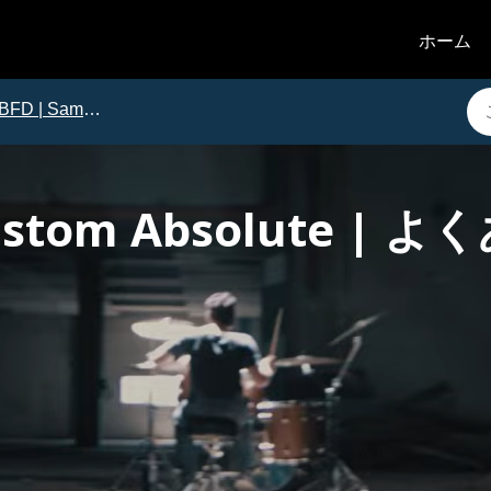
ホーム
BFD | Sample and Groove Packs
Custom Absolute |