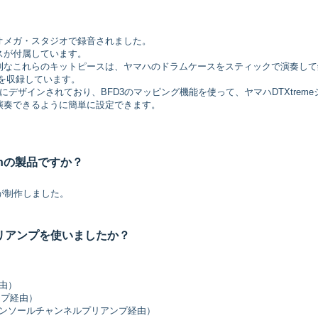
オメガ・スタジオで録音されました。
スが付属しています。
利なこれらのキットピースは、ヤマハのドラムケースをスティックで演奏して
スを収録しています。
デザインされており、BFD3のマッピング機能を使って、ヤマハDTXtreme
演奏できるように簡単に設定できます。
nsionの製品ですか？
chが制作しました。
リアンプを使いましたか？
経由）
アンプ経由）
ve VRコンソールチャンネルプリアンプ経由）