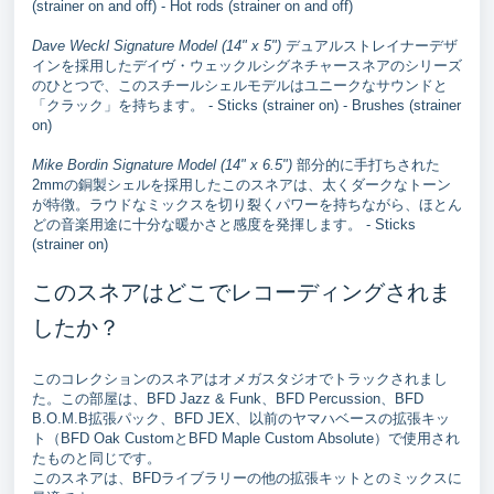
(strainer on and off) - Hot rods (strainer on and off)
Dave Weckl Signature Model (14" x 5")
デュアルストレイナーデザ
インを採用したデイヴ・ウェックルシグネチャースネアのシリーズ
のひとつで、このスチールシェルモデルはユニークなサウンドと
「クラック」を持ちます。 - Sticks (strainer on) - Brushes (strainer
on)
Mike Bordin Signature Model (14" x 6.5")
部分的に手打ちされた
2mmの銅製シェルを採用したこのスネアは、太くダークなトーン
が特徴。ラウドなミックスを切り裂くパワーを持ちながら、ほとん
どの音楽用途に十分な暖かさと感度を発揮します。 - Sticks
(strainer on)
このスネアはどこでレコーディングされま
したか？
このコレクションのスネアはオメガスタジオでトラックされまし
た。この部屋は、BFD Jazz & Funk、BFD Percussion、BFD
B.O.M.B拡張パック、BFD JEX、以前のヤマハベースの拡張キッ
ト（BFD Oak CustomとBFD Maple Custom Absolute）で使用され
たものと同じです。
このスネアは、BFDライブラリーの他の拡張キットとのミックスに