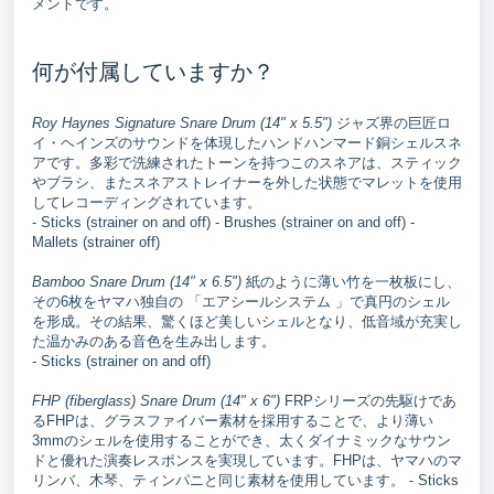
メントです。
何が付属していますか？
Roy Haynes Signature Snare Drum (14" x 5.5")
ジャズ界の巨匠ロ
イ・ヘインズのサウンドを体現したハンドハンマード銅シェルスネ
アです。多彩で洗練されたトーンを持つこのスネアは、スティック
やブラシ、またスネアストレイナーを外した状態でマレットを使用
してレコーディングされています。
- Sticks (strainer on and off) - Brushes (strainer on and off) -
Mallets (strainer off)
Bamboo Snare Drum (14" x 6.5")
紙のように薄い竹を一枚板にし、
その6枚をヤマハ独自の 「エアシールシステム 」で真円のシェル
を形成。その結果、驚くほど美しいシェルとなり、低音域が充実し
た温かみのある音色を生み出します。
- Sticks (strainer on and off)
FHP (fiberglass) Snare Drum (14" x 6")
FRPシリーズの先駆けであ
るFHPは、グラスファイバー素材を採用することで、より薄い
3mmのシェルを使用することができ、太くダイナミックなサウン
ドと優れた演奏レスポンスを実現しています。FHPは、ヤマハのマ
リンバ、木琴、ティンパニと同じ素材を使用しています。 - Sticks