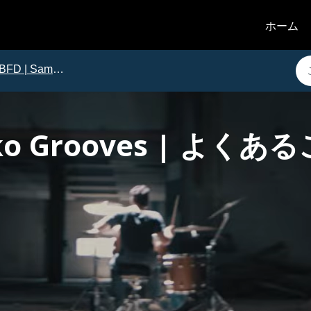
ホーム
BFD | Sample and Groove Packs
aiko Grooves | よく