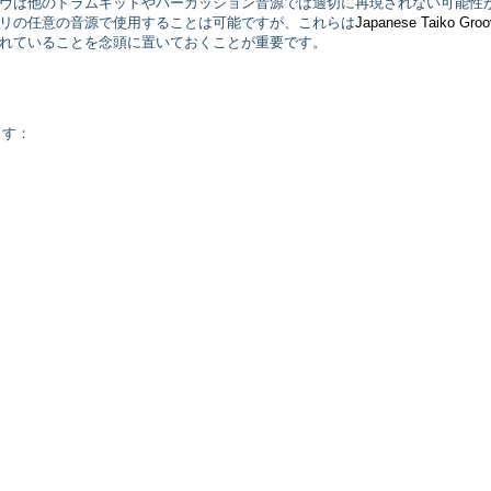
ヴは他のドラムキットやパーカッション音源では適切に再現されない可能性
ラリの任意の音源で使用することは可能ですが、これらは
Japanese Taiko Gro
れていることを念頭に置いておくことが重要です。
ます：