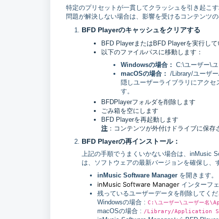
特定のプリセットが一貫してクラッシュを引き起こす
問題が解決しない場合は、影響を受けるコンテンツの
BFD Playerのキャッシュをクリアする
BFD PlayerまたはBFD Player
以下のファイルパスに移動します：
Windowsの場合：
C:\ユーザー\
ユ
macOSの場合：
/Library/ユーザー
隠しユーザーライブラリにアクセ
す。
BFDPlayerフォルダを削除します
ごみ箱を空にします
BFD Playerを再起動します
注
：コンテンツが外付けドライブに保存
BFD Playerの再インストール：
上記の手順でうまくいかない場合は、inMusic So
は、ソフトウェアの最新バージョンを確保し、
inMusic Software Manager
を開きます。
inMusic Software Manager
インターフェイ
残っているユーザーデータを削除してくだ
Windowsの場合 :
C:\ユーザー\ユーザー名\AppD
macOSの場合 :
/Library/Application S