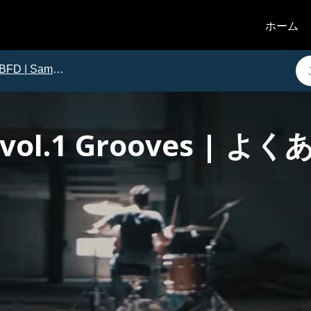
ホーム
BFD | Sample and Groove Packs
ls vol.1 Grooves |