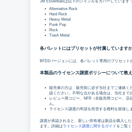
JM Essentialsは以下のジャンルをカバーしています
Alternative Rock
Hard Rock
Heavy Metal
Punk Pop
Rock
Trash Metal
各パレットにはプリセットが付属しています
BFD3バージョンには、各パレット専用のプリセット
本製品のライセンス譲渡ポリシーについて教
販売者の方は、販売前に必ず当社までご連絡く
認ください。不明な点がある場合は、当社まで
レビュー用コピー、NFR（非販売用コピー、
ん。
ライセンス譲渡の申請を拒否する権利を留保し
譲渡が承認されると、新しい所有者は新品を購入した
ます。詳細は
ライセンス譲渡に関するガイド
をご覧く