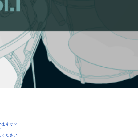
いますか？
？
てください