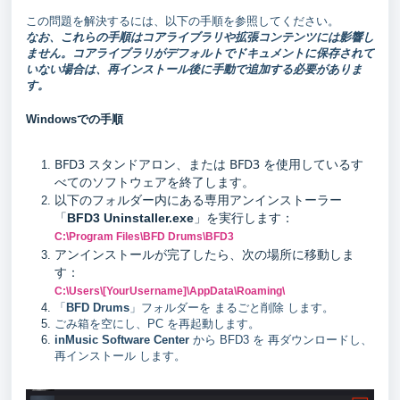
この問題を解決するには、以下の手順を参照してください。
なお、これらの手順はコアライブラリや拡張コンテンツには影響し
ません。コアライブラリがデフォルトでドキュメントに保存されて
いない場合は、再インストール後に手動で追加する必要がありま
す。
Windowsでの手順
BFD3 スタンドアロン、または BFD3 を使用しているす
べてのソフトウェアを終了します。
以下のフォルダー内にある専用アンインストーラー
「
」を実行します：
BFD3 Uninstaller.exe
C:\Program Files\BFD Drums\BFD3
アンインストールが完了したら、次の場所に移動しま
す：
C:\Users\[YourUsername]\AppData\Roaming\
「
BFD Drums
」フォルダーを まるごと削除 します。
ごみ箱を空にし、PC を再起動します。
inMusic Software Center
から BFD3 を 再ダウンロードし、
再インストール します。